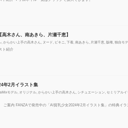
集【高木さん、南あきら、片瀬千恵】
ル
,
からかい上手の高木さん
,
ヌード
,
ビキニ
,
下着
,
南あきら
,
片瀬千恵
,
版権
,
独自モ
ラスト紹介
024年2月イラスト集
iaMixモデル
,
オリジナル
,
からかい上手の高木さん
,
シチュエーション
,
セミリアルイ
集 ご案内 FANZAで発売中の「AI貧乳少女2024年2月イラスト集」の特典イ