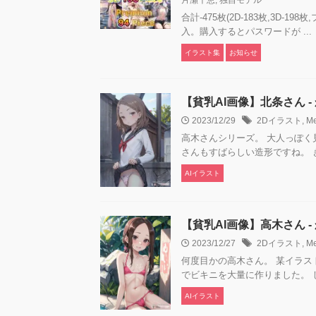
合計-475枚(2D-183枚,3
入。購入するとパスワードが ...
イラスト集
お知らせ
【貧乳AI画像】北条さん 
2023/12/29
2Dイラスト
,
M
高木さんシリーズ。 大人っぽく
さんもすばらしい造形ですね。 き
AIイラスト
【貧乳AI画像】高木さん 
2023/12/27
2Dイラスト
,
M
何度目かの高木さん。 某イラ
でビキニを大量に作りました。 し
AIイラスト