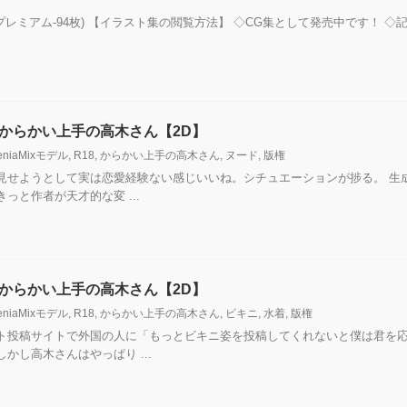
D-198枚,プレミアム-94枚) 【イラスト集の閲覧方法】 ◇CG集として発売中で
- からかい上手の高木さん【2D】
eniaMixモデル
,
R18
,
からかい上手の高木さん
,
ヌード
,
版権
見せようとして実は恋愛経験ない感じいいね。シチュエーションが捗る。 生
っと作者が天才的な変 ...
- からかい上手の高木さん【2D】
eniaMixモデル
,
R18
,
からかい上手の高木さん
,
ビキニ
,
水着
,
版権
スト投稿サイトで外国の人に「もっとビキニ姿を投稿してくれないと僕は君を
かし高木さんはやっぱり ...