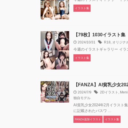
イラスト集
【79枚】1030イラスト
2024/10/31
R18
,
オリジナ
今週のイラストギャラリー イ
イラスト集
【FANZA】AI貧乳少女2
2024/7/9
2Dイラスト
,
Men
独自モデル
AI貧乳少女2024年2月イラスト
に記載されたパスワ ...
FANZA追加イラスト
イラスト集