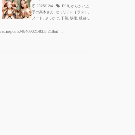
2025/12/4
R18
,
からかい上
手の高木さん
,
セミリアルイラスト
,
ヌード
,
ぶっかけ
,
下着
,
版権
,
独自モ
ts/4940902140b5f218ed ...