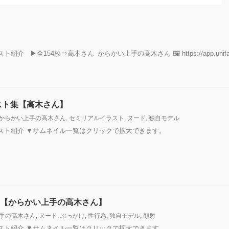
154枚⇒高木さん_からかい上手の高木さん 🖼 https://app.unifans.io/pos
イラスト集【高木さん】
からかい上手の高木さん
,
セミリアルイラスト
,
ヌード
,
独自モデル
ラスト紹介 ▼サムネイル一覧はクリックで拡大できます。
ト集【からかい上手の高木さん】
手の高木さん
,
ヌード
,
ぶっかけ
,
性行為
,
独自モデル
,
顔射
ラスト紹介 ▼サムネイル一覧はクリックで拡大できます。