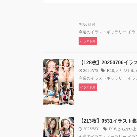
デル
,
顔射
今週のイラストギャラリー イラスト紹介 ▶全
イラスト集
【128枚】20250706
2025/7/6
R18
,
オリジナル
,
今週のイラストギャラリー イ
イラスト集
【213枚】0531イラス
2025/5/31
R18
,
からかい上
今週のイラストギャラリー イ