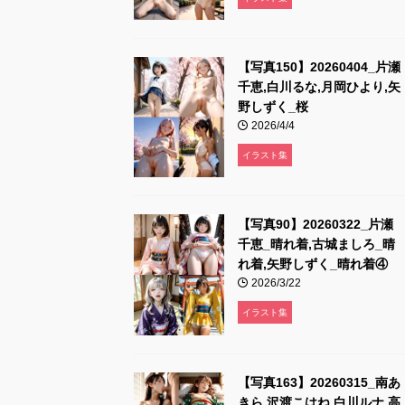
【写真150】20260404_片瀬
千恵,白川るな,月岡ひより,矢
野しずく_桜
2026/4/4
イラスト集
【写真90】20260322_片瀬
千恵_晴れ着,古城ましろ_晴
れ着,矢野しずく_晴れ着④
2026/3/22
イラスト集
【写真163】20260315_南あ
きら,沢渡こはね,白川ルナ,高