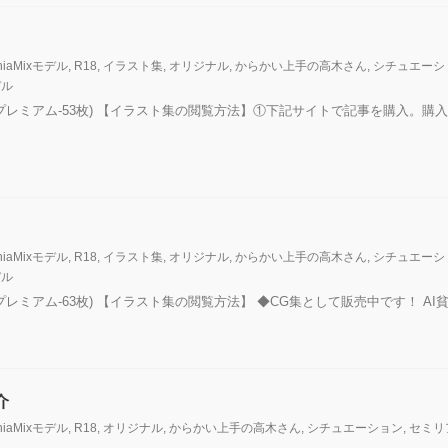
niaMixモデル
,
R18
,
イラスト集
,
オリジナル
,
からかい上手の高木さん
,
シチュエーシ
デル
D-176枚,プレミアム-53枚) 【イラスト集の閲覧方法】①下記サイトで記事を購
niaMixモデル
,
R18
,
イラスト集
,
オリジナル
,
からかい上手の高木さん
,
シチュエーシ
デル
170枚,プレミアム-63枚) 【イラスト集の閲覧方法】 ◆CG集として販売中です！ AI貧
介
niaMixモデル
,
R18
,
オリジナル
,
からかい上手の高木さん
,
シチュエーション
,
セミリ