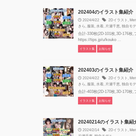
202404のイラスト集紹介
2024/4/22
2Dイラスト
,
Me
きら
,
服装
,
水着
,
片瀬千恵
,
独自モ
合計-330枚(2D-101枚,3
https://tips.jp/u/kouko ...
イラスト集
お知らせ
202403のイラスト集紹介
2024/4/22
2Dイラスト
,
Me
きら
,
服装
,
水着
,
片瀬千恵
,
独自モ
合計-403枚(2D-170枚,3D-
イラスト集
お知らせ
20240214のイラスト集紹
2024/2/14
2Dイラスト
,
Me
片瀬千恵
,
独自モデル