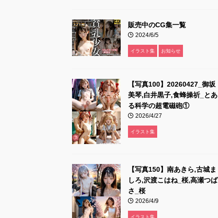
販売中のCG集一覧
2024/6/5
イラスト集
お知らせ
【写真100】20260427_御坂
美琴,白井黒子,食蜂操祈_とあ
る科学の超電磁砲①
2026/4/27
イラスト集
【写真150】南あきら,古城ま
しろ,沢渡こはね_桜,高瀬つば
さ_桜
2026/4/9
イラスト集