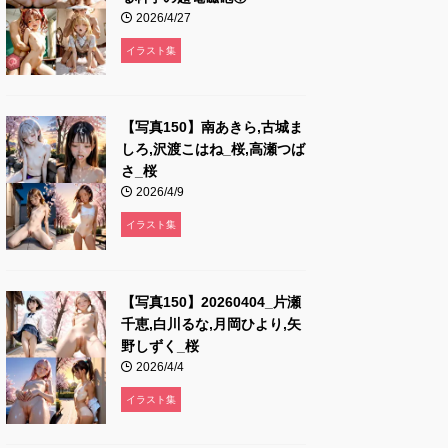
2026/4/27
イラスト集
【写真150】南あきら,古城ま
しろ,沢渡こはね_桜,高瀬つば
さ_桜
2026/4/9
イラスト集
【写真150】20260404_片瀬
千恵,白川るな,月岡ひより,矢
野しずく_桜
2026/4/4
イラスト集