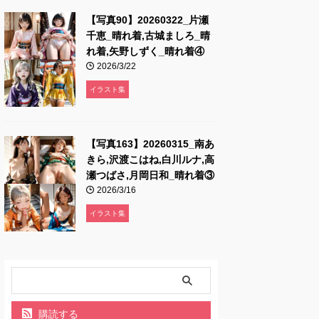
【写真90】20260322_片瀬
千恵_晴れ着,古城ましろ_晴
れ着,矢野しずく_晴れ着④
2026/3/22
イラスト集
【写真163】20260315_南あ
きら,沢渡こはね,白川ルナ,高
瀬つばさ,月岡日和_晴れ着③
2026/3/16
イラスト集
購読する