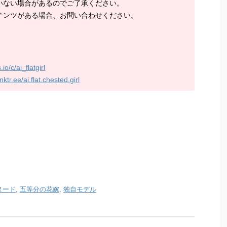
いない場合があるのでご了承ください。
テンツがある場合、お問い合わせください。
io/c/ai_flatgirl
inktr.ee/ai.flat.chested.girl
ヌード
,
五等分の花嫁
,
独自モデル