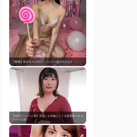
【朗報】彩永ちゃんのランジェリー姿がエチエチ！！
【AVデビュー×人妻】旦那にも内緒にしてる妄想癖のある
スケベ主婦