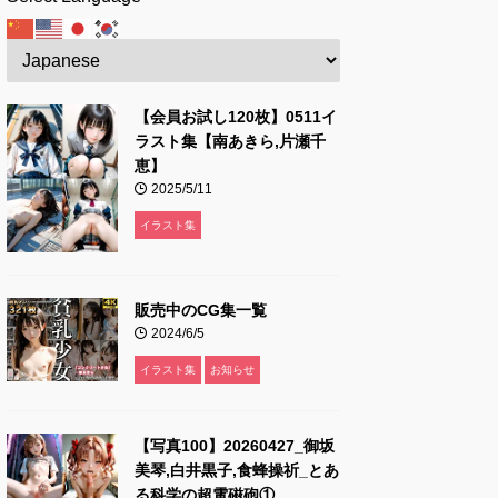
【会員お試し120枚】0511イ
ラスト集【南あきら,片瀬千
恵】
2025/5/11
イラスト集
販売中のCG集一覧
2024/6/5
イラスト集
お知らせ
【写真100】20260427_御坂
美琴,白井黒子,食蜂操祈_とあ
る科学の超電磁砲①