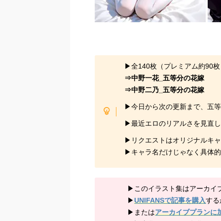
▶全140枚（プレミアム約90
⇒中野一花_五等分の花嫁
⇒中野二乃_五等分の花嫁
▶今日から次の更新まで、五
▶最近エロのリアルさを見直
▶リクエストはオリジナルキ
▶キャラ名だけじゃなく具体
▶このイラスト集はアーカイ
▶
UNIFANSで記事を購入
する
▶または
アーカイブプランに