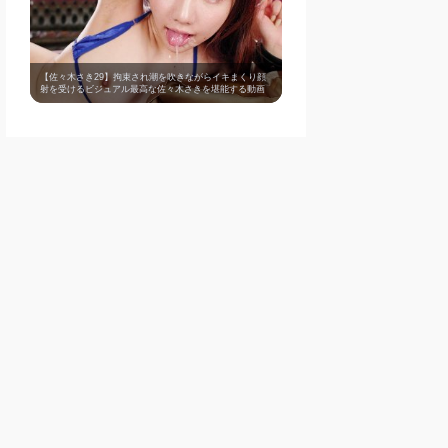
【佐々木さき29】拘束され潮を吹きながらイキまくり顔
射を受けるビジュアル最高な佐々木さきを堪能する動画