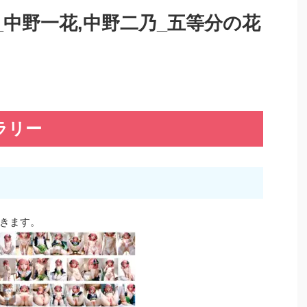
12_中野一花,中野二乃_五等分の花
ラリー
きます。