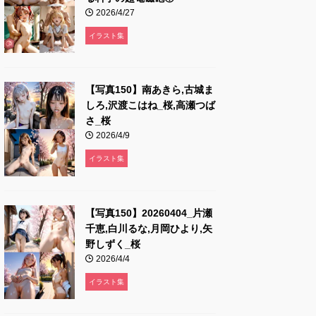
2026/4/27
イラスト集
【写真150】南あきら,古城ま
しろ,沢渡こはね_桜,高瀬つば
さ_桜
2026/4/9
イラスト集
【写真150】20260404_片瀬
千恵,白川るな,月岡ひより,矢
野しずく_桜
2026/4/4
イラスト集