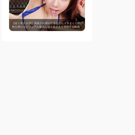
【佐々木さき29】拘束され潮を吹きながらイキまくり顔
射を受けるビジュアル最高な佐々木さきを堪能する動画