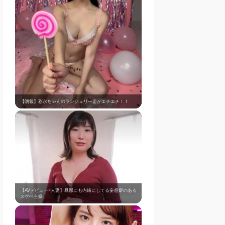
【朗報】彩永ちゃんのランジェリー姿がエチエチ！！
【AVデビュー×人妻】旦那にも内緒にしてる妄想癖のある
スケベ主婦