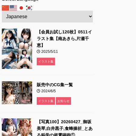
【会員お試し120枚】0511イ
ラスト集【南あきら,片瀬千
恵】
2025/5/11
イラスト集
販売中のCG集一覧
2024/6/5
イラスト集
お知らせ
【写真100】20260427_御坂
美琴,白井黒子,食蜂操祈_とあ
る科学の超電磁砲①