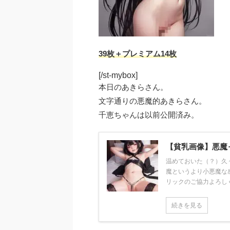
39枚＋プレミアム14枚
[/st-mybox]
本日のあきらさん。
文字通りの悪魔的あきらさん。
千恵ちゃんは以前公開済み。
【貧乳画像】悪魔
温めておいた（？）久
魔というより小悪魔な
リックのご協力よろしくお
続きを見る