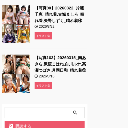
【写真90】20260322_片瀬
千恵_晴れ着,古城ましろ_晴
れ着,矢野しずく_晴れ着④
2026/3/22
イラスト集
【写真163】20260315_南あ
きら,沢渡こはね,白川ルナ,高
瀬つばさ,月岡日和_晴れ着③
2026/3/16
イラスト集
購読する