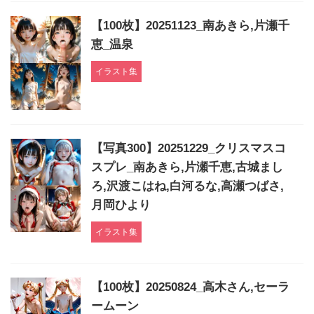
【100枚】20251123_南あきら,片瀬千
恵_温泉
イラスト集
【写真300】20251229_クリスマスコ
スプレ_南あきら,片瀬千恵,古城まし
ろ,沢渡こはね,白河るな,高瀬つばさ,
月岡ひより
イラスト集
【100枚】20250824_高木さん,セーラ
ームーン