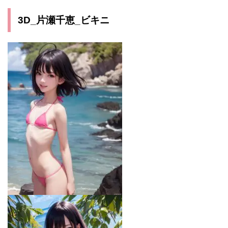
3D_片瀬千恵_ビキニ