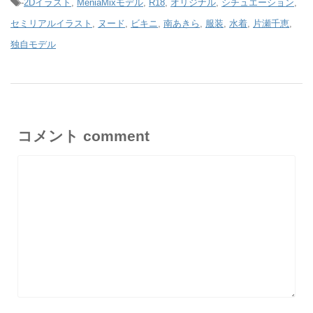
-
2Dイラスト
,
MeniaMixモデル
,
R18
,
オリジナル
,
シチュエーション
,
セミリアルイラスト
,
ヌード
,
ビキニ
,
南あきら
,
服装
,
水着
,
片瀬千恵
,
独自モデル
コメント comment