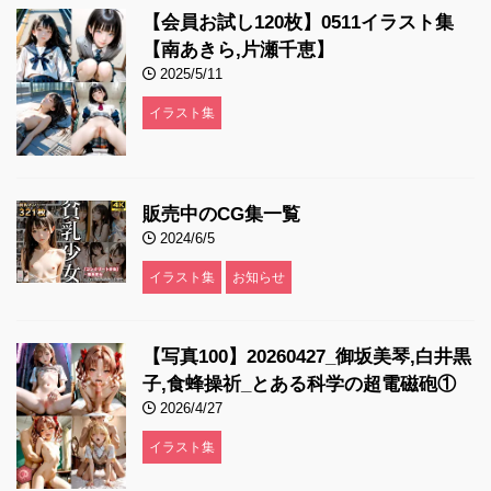
【会員お試し120枚】0511イラスト集
【南あきら,片瀬千恵】
2025/5/11
イラスト集
販売中のCG集一覧
2024/6/5
イラスト集
お知らせ
【写真100】20260427_御坂美琴,白井黒
子,食蜂操祈_とある科学の超電磁砲①
2026/4/27
イラスト集