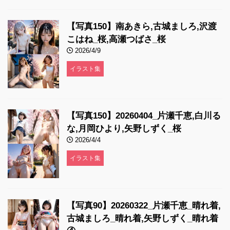
【写真150】南あきら,古城ましろ,沢渡
こはね_桜,高瀬つばさ_桜
2026/4/9
イラスト集
【写真150】20260404_片瀬千恵,白川る
な,月岡ひより,矢野しずく_桜
2026/4/4
イラスト集
【写真90】20260322_片瀬千恵_晴れ着,
古城ましろ_晴れ着,矢野しずく_晴れ着