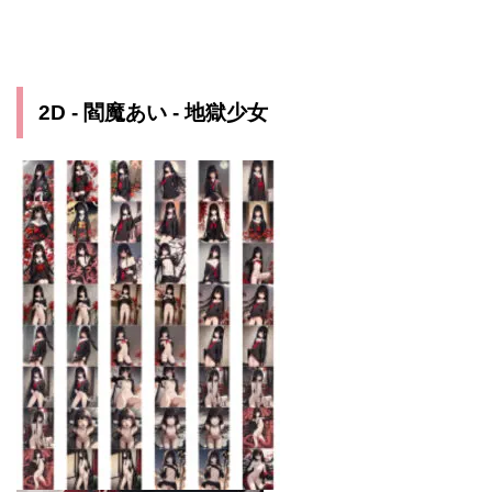
2D - 閻魔あい - 地獄少女