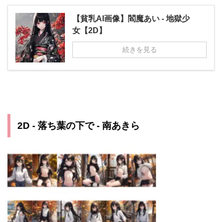
【貧乳AI画像】閻魔あい - 地獄少
女【2D】
続きを見る
2D - 落ち葉の下で - 南あきら