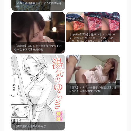
【画像】倉持由香さん、息子の自閉症を
公表
【upskirt3283逆さ撮りJK】エスカレー
ターに乗るたびにスカートをめくられエ
ロ尻に張り付く派手めな生Pを撮られち
ゃうギャルJK
【潮美舞】スレンダー美尻美少女がドス
ケベなキスで舌を絡める
【巨乳】オナニーを息子の友達に隠し撮
りされた人妻が痴女に変貌
【成年漫画】湯気のゆらぎ