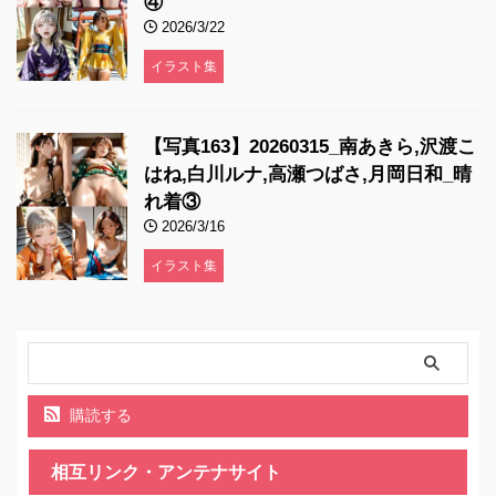
④
2026/3/22
イラスト集
【写真163】20260315_南あきら,沢渡こ
はね,白川ルナ,高瀬つばさ,月岡日和_晴
れ着③
2026/3/16
イラスト集
購読する
相互リンク・アンテナサイト