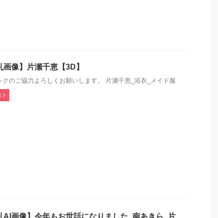
乳画像】片瀬千恵【3D】
ックのご協力よろしくお願いします。 片瀬千恵_浴衣_メイド服
スト
乳AI画像】今年もお世話になりました_南あきら_片