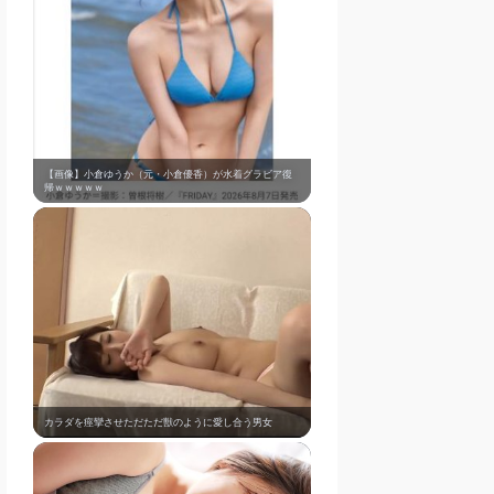
【画像】小倉ゆうか（元・小倉優香）が水着グラビア復
帰ｗｗｗｗｗ
カラダを痙攣させただただ獣のように愛し合う男女