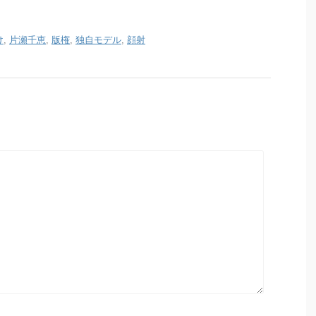
け
,
片瀬千恵
,
版権
,
独自モデル
,
顔射