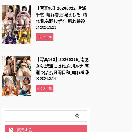
【写真90】20260322_片瀬
千恵_晴れ着,古城ましろ_晴
れ着,矢野しずく_晴れ着④
2026/3/22
イラスト集
【写真163】20260315_南あ
きら,沢渡こはね,白川ルナ,高
瀬つばさ,月岡日和_晴れ着③
2026/3/16
イラスト集
購読する