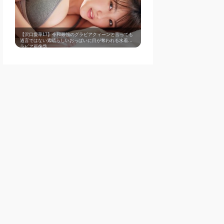
【沢口愛華17】令和最強のグラビアクィーンと言っても
過言ではない素晴らしいおっぱいに目が奪われる水着グ
ラビア画像⑬