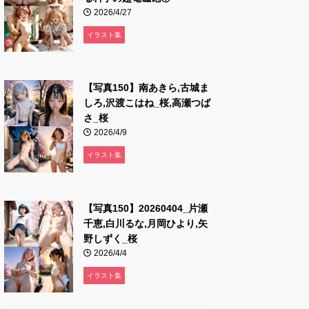
2026/4/27
イラスト集
【写真150】南あきら,古城ま
しろ,沢渡こはね_桜,高瀬つば
さ_桜
2026/4/9
イラスト集
【写真150】20260404_片瀬
千恵,白川るな,月岡ひより,矢
野しずく_桜
2026/4/4
イラスト集