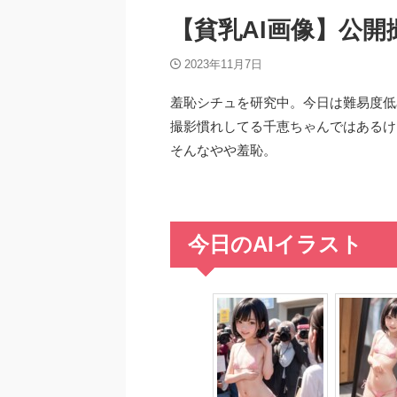
【貧乳AI画像】公開
2023年11月7日
羞恥シチュを研究中。今日は難易度低
撮影慣れしてる千恵ちゃんではあるけ
そんなやや羞恥。
今日のAIイラスト