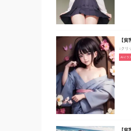
【貧
↓クリ
AIイラ
【貧