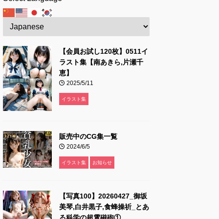
【会員お試し120枚】0511イ
ラスト集【南あきら,片瀬千
恵】
2025/5/11
イラスト集
販売中のCG集一覧
2024/6/5
イラスト集
お知らせ
【写真100】20260427_御坂
美琴,白井黒子,食蜂操祈_とあ
る科学の超電磁砲①