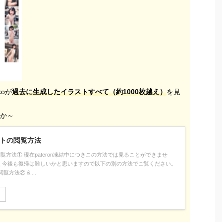
oが
過去に生成したイラストすべて（約1000枚越え）
を見
すか～
トの閲覧方法
覧方法① 現在pateron凍結中につきこの方法では見ることができませ
らく今後も復帰は難しいかと思いますので以下の別の方法でご覧ください。
方法② & ...
る