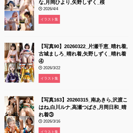
な,月岡ひより,矢野しずく_桜
2026/4/4
イラスト集
【写真90】20260322_片瀬千恵_晴れ着,
古城ましろ_晴れ着,矢野しずく_晴れ着
④
2026/3/22
イラスト集
【写真163】20260315_南あきら,沢渡こ
はね,白川ルナ,高瀬つばさ,月岡日和_晴
れ着③
2026/3/16
イラスト集