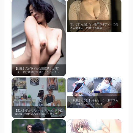
若い子にも負けない激エロボディーの美
人人妻まんこの締りも最高
【悲報】元グラドル佐藤寛子さん(41)
「ヌードは本当はやりたくなかった」
【制服ぶっかけ】紺色セーラー服でスカ
ートコキから精子ぶっかけ
【素人】都合の良いエッチフレンドを盗
撮部屋に連れ込み隠し撮りファック