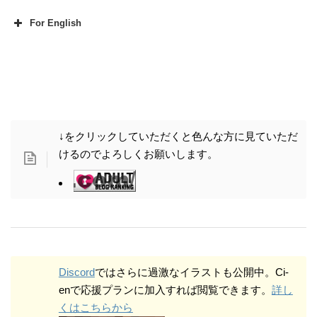
For English
[Comment]
Since pixiv was suddenly frozen d
ue to mysterious pressure, I am w
orking without pornography in my
↓をクリックしていただくと色んな方に見ていただ
new pixiv account. I laugh at the l
けるのでよろしくお願いします。
ack of growth in followers becaus
e of the blatant lack of followers.
I've been trying to do mainly art-li
ke works on pixv, and I've been tr
ying landscape-like illustrations fo
r a while now, but it's not easy wit
Discord
ではさらに過激なイラストも公開中。Ci-
enで応援プランに加入すれば閲覧できます。
詳し
h this model. To be precise, it is b
くはこちらから
ecause I can make landscape illu