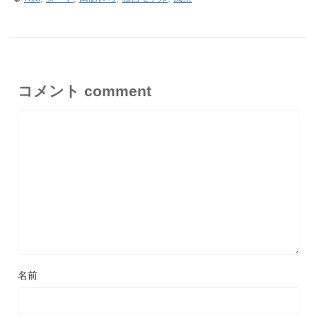
like a female girl.
コメント comment
More radical illustrations are also available on
Discord
, which you can view by subscribing to
the support plan at Ci-en. For more information,
click here.
名前