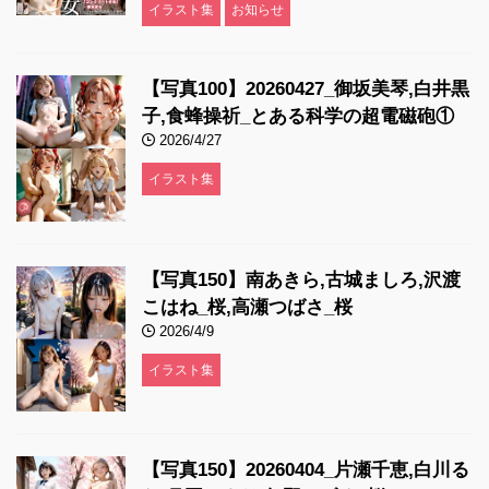
イラスト集
お知らせ
【写真100】20260427_御坂美琴,白井黒
子,食蜂操祈_とある科学の超電磁砲①
2026/4/27
イラスト集
【写真150】南あきら,古城ましろ,沢渡
こはね_桜,高瀬つばさ_桜
2026/4/9
イラスト集
【写真150】20260404_片瀬千恵,白川る