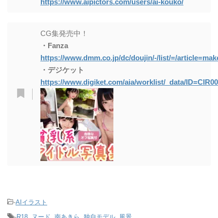
https://www.aipictors.com/users/ai-kouko/
It seems that AI illustrations of rea
listic areta are extinct, and probab
CG集発売中！
ly my poor girl was also treated a
・Fanza
s a gipo, but I may try to be on th
https://www.dmm.co.jp/dc/doujin/-/list/=/article=mak
e edge of what is not allowed, eve
・デジケット
https://www.digiket.com/aia/worklist/_data/ID=CIR0
n if it is obvious adult poor breast
modeling. But from a quick glanc
e, it looks like live-action type rath
er than are illustrations are now ni
xed? Please let me know if you ar
e an expert.
[Current production status] Chie Katase's
-
AIイラスト
revival project A lot of copyrighted characters I
-
R18
,
ヌード
,
am trying again to make illustrations that look
南あきら
,
独自モデル
,
風景