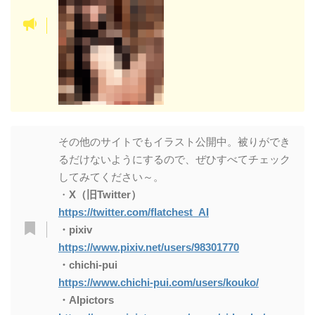
strations themselves, but when I c
ombine them with human figures,
I end up with a lot of bankruptcy. I
think it's a side effect of merging
models all over the place in order
to create a poor girl.
その他のサイトでもイラスト公開中。被りができ
るだけないようにするので、ぜひすべてチェック
してみてください～。
I wonder what I should do about p
・
X（旧Twitter）
ixiv. I am aware once again that t
https://twitter.com/flatchest_AI
he power of eroticism is great, be
・pixiv
cause when there was eroticism, t
https://www.pixiv.net/users/98301770
・chichi-pui
he number of followers increased
https://www.chichi-pui.com/users/kouko/
at a pace of 2000~3000 per mont
・AIpictors
h.