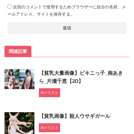
次回のコメントで使用するためブラウザーに自分の名前、メ
ールアドレス、サイトを保存する。
Other Illustrations are also available on our
website. Please check them all out!
X (formerly Twitter)
関連記事
https://twitter.com/flatchest_AI
pixiv
https://www.pixiv.net/users/98301770
【貧乳大量画像】ビキニっ子_南あき
chichi-pui
ら_片瀬千恵【2D】
https://www.chichi-pui.com/users/kouko/
AIpictors
AIイラスト
https://www.aipictors.com/users/ai-kouko/
【貧乳画像】殺人ウサギガール
CG collection on sale Now on sale!
Fanza
AIイラスト
https://www.dmm.co.jp/dc/doujin/-/list/=/article=ma