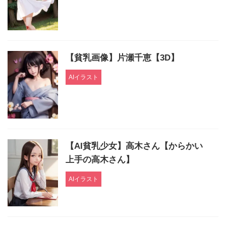
Digiket
https://www.digiket.com/aia/worklist/_data/ID=CIR
【貧乳画像】片瀬千恵【3D】
AIイラスト
【AI貧乳少女】高木さん【からかい
上手の高木さん】
AIイラスト