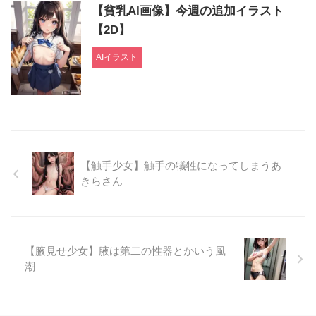
【貧乳AI画像】今週の追加イラスト
【2D】
AIイラスト
【触手少女】触手の犠牲になってしまうあ
きらさん
【腋見せ少女】腋は第二の性器とかいう風
潮