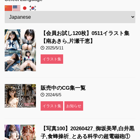
【会員お試し120枚】0511イラスト集
【南あきら,片瀬千恵】
2025/5/11
イラスト集
販売中のCG集一覧
2024/6/5
イラスト集
お知らせ
【写真100】20260427_御坂美琴,白井黒
子,食蜂操祈_とある科学の超電磁砲①