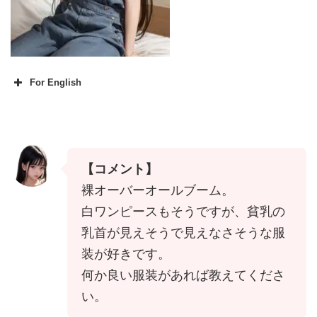
For English
<Comment>
Naked overalls boom.
I like white dresses as well, but I li
【コメント】
ke to wear clothes that seem to s
裸オーバーオールブーム。
how flat chest and not her nipple
白ワンピースもそうですが、貧乳の
s.
乳首が見えそうで見えなさそうな服
Any good outfits?
装が好きです。
何か良い服装があれば教えてくださ
い。