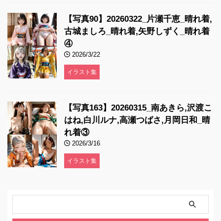
【写真90】20260322_片瀬千恵_晴れ着,
古城ましろ_晴れ着,矢野しずく_晴れ着
④
2026/3/22
イラスト集
【写真163】20260315_南あきら,沢渡こ
はね,白川ルナ,高瀬つばさ,月岡日和_晴
れ着③
2026/3/16
イラスト集