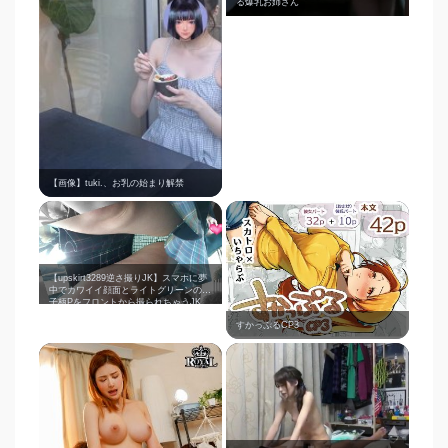
る爆乳お姉さん
【画像】tuki.、お乳の始まり解禁
【upskirt3289逆さ撮りJK】スマホに夢
中でカワイイ顔面とライトグリーンの格
子柄Pをフロントから撮られちゃうJK
すかっぷるCP3