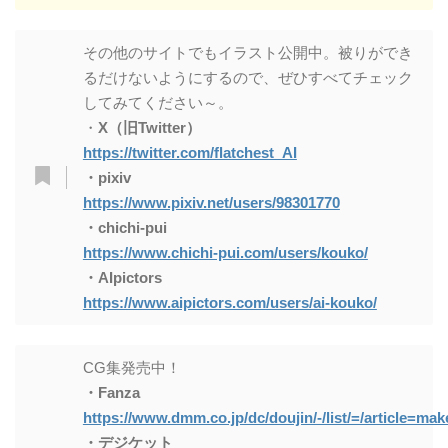
pixiv
https://www.pixiv.net/users/98301770
その他のサイトでもイラスト公開中。被りができ
chichi-pui
るだけないようにするので、ぜひすべてチェック
https://www.chichi-pui.com/users/kouko/
してみてください～。
AIpictors
・
X（旧Twitter）
https://www.aipictors.com/users/ai-kouko/
https://twitter.com/flatchest_AI
・pixiv
CG collection on sale Now on sale!
https://www.pixiv.net/users/98301770
Fanza
・chichi-pui
https://www.dmm.co.jp/dc/doujin/-/list/=/article=ma
https://www.chichi-pui.com/users/kouko/
Digiket
・AIpictors
https://www.digiket.com/aia/worklist/_data/ID=CIR
https://www.aipictors.com/users/ai-kouko/
CG集発売中！
・Fanza
https://www.dmm.co.jp/dc/doujin/-/list/=/article=mak
・デジケット