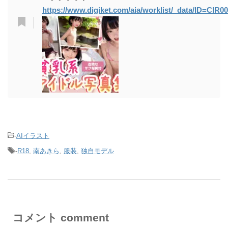
https://www.digiket.com/aia/worklist/_data/ID=CIR0
-
AIイラスト
-
R18
,
南あきら
,
服装
,
独自モデル
コメント comment