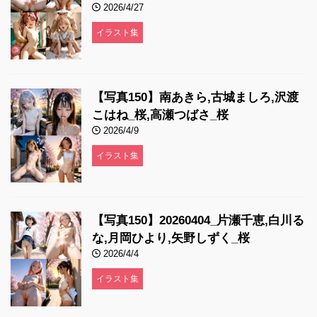
2026/4/27
イラスト集
【写真150】南あきら,古城ましろ,沢渡
こはね_桜,高瀬つばさ_桜
2026/4/9
イラスト集
【写真150】20260404_片瀬千恵,白川る
な,月岡ひより,矢野しずく_桜
2026/4/4
イラスト集