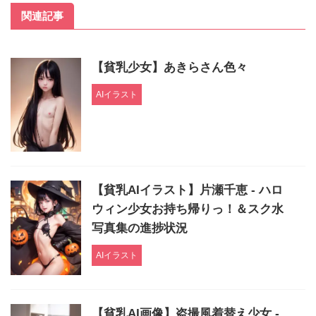
関連記事
【貧乳少女】あきらさん色々
AIイラスト
【貧乳AIイラスト】片瀬千恵 - ハロ
ウィン少女お持ち帰りっ！＆スク水
写真集の進捗状況
AIイラスト
【貧乳AI画像】盗撮風着替え少女 -