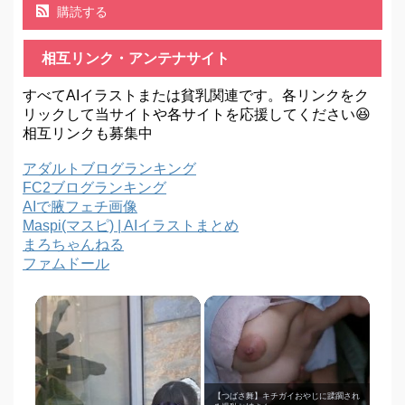
購読する
相互リンク・アンテナサイト
すべてAIイラストまたは貧乳関連です。各リンクをク
リックして当サイトや各サイトを応援してください😆
相互リンクも募集中
アダルトブログランキング
FC2ブログランキング
AIで腋フェチ画像
Maspi(マスピ) | AIイラストまとめ
まろちゃんねる
ファムドール
【つばさ舞】キチガイおやじに蹂躙され